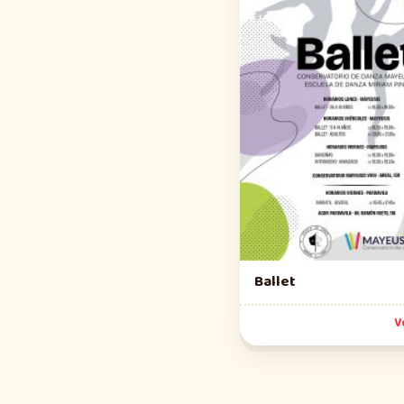
Ballet
V