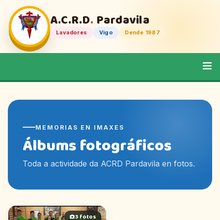
A.C.R.D
.
Pardavila
Lavadores
Vigo
Dende 1987
MEMORIAS EN IMAXES
Álbums fotográficos
Toda a actividade da ACRD Pardavila en fotos.
3 fotos