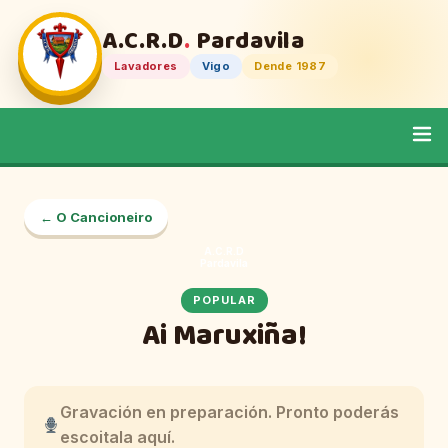
A.C.R.D
.
Pardavila
Lavadores
Vigo
Dende 1987
← O Cancioneiro
A.C.R.D
Pardavila
POPULAR
Ai Maruxiña!
Gravación en preparación. Pronto poderás
escoitala aquí.