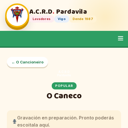
A.C.R.D
.
Pardavila
Lavadores
Vigo
Dende 1987
← O Cancioneiro
A.C.R.D
Pardavila
POPULAR
O Caneco
Gravación en preparación. Pronto poderás
escoitala aquí.