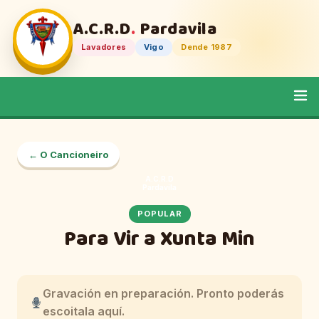
A.C.R.D
.
Pardavila
Lavadores
Vigo
Dende 1987
← O Cancioneiro
A.C.R.D
Pardavila
POPULAR
Para Vir a Xunta Min
Gravación en preparación. Pronto poderás
escoitala aquí.