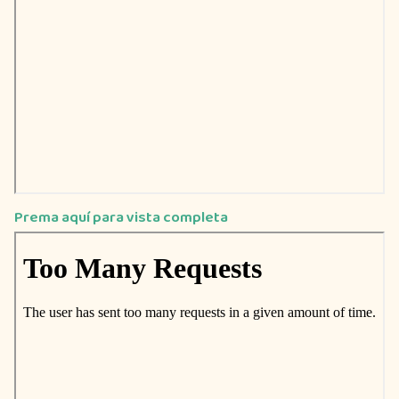
Prema aquí para vista completa
Saltar
al
contenido
del
PDF