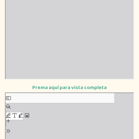
Prema aquí para vista completa
Saltar
al
contenido
del
PDF