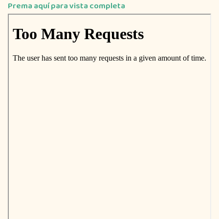
Prema aquí para vista completa
Saltar
al
contenido
del
PDF