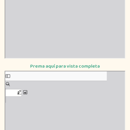
Prema aquí para vista completa
Saltar
al
contenido
del
PDF