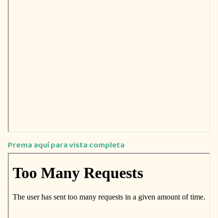
Prema aquí para vista completa
Saltar
al
contenido
del