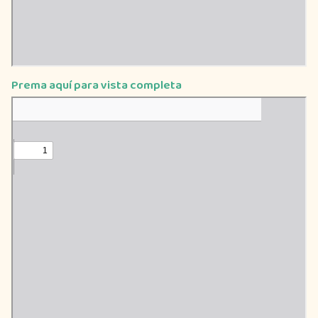
Prema aquí para vista completa
Saltar
al
contenido
del
PDF