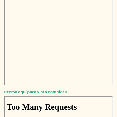
Prema aquí para vista completa
Saltar
al
contenido