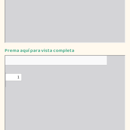
Prema aquí para vista completa
Saltar
al
contenido
del
PDF