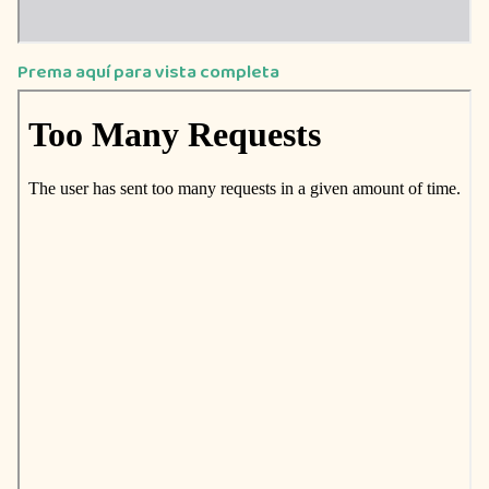
Prema aquí para vista completa
Saltar
al
contenido
del
PDF